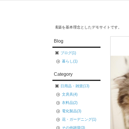
す。このサイトはECサイト構築を基本理念としたデモサイトです。
Blog
ブログ(1)
暮らし(1)
Category
日用品・雑貨(13)
文房具(4)
衣料品(2)
電化製品(3)
花・ガーデニング(1)
その他雑貨(3)