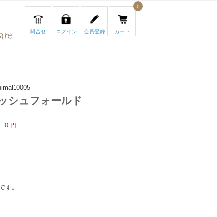
0
問合せ
ログイン
会員登録
カート
nimal10005
ッシュフォールド
：
0
円
t
マ
です。