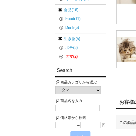
食品(16)
Food(11)
Drink(5)
生き物(5)
ポチ(3)
タマ(2)
Search
商品カテゴリから選ぶ
商品名を入力
お客様の声
価格帯から検索
この商品
～
円