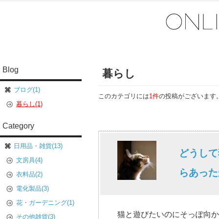
Blog
暮らし
ブログ(1)
このカテゴリには
1件
の投稿がございます
暮らし(1)
Category
日用品・雑貨(13)
どうして
文房具(4)
らあった
衣料品(2)
電化製品(3)
花・ガーデニング(1)
猫と遊びたいのにそっぽ向か
その他雑貨(3)