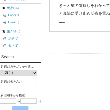
きっと猫の気持ちをわかって
食品(16)
と真摯に受け止め反省を重ね
Food(11)
......
Drink(5)
生き物(5)
ポチ(3)
タマ(2)
Search
商品カテゴリから選ぶ
商品名を入力
価格帯から検索
～
円