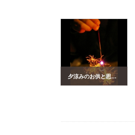
販売価格(税込)：
950
円
定番だけど、、定番だからこその"愛"
夕涼みのお供と思い出に『線香花火』
販売価格(税込)：
5,098
円
大きいだけが花火じゃない!その火花
一緒に夕涼みしませんか?