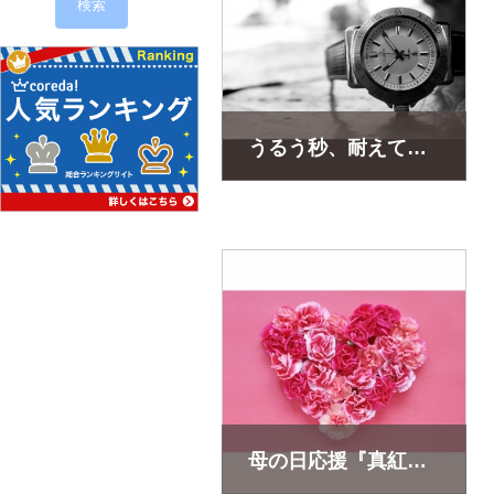
うるう秒、耐えてみせましょう『腕時計』
販売価格(税込)：
244,944
円
今年の腕時計はこれでキマリ!!
世界中の人と同じ時を刻んでいる・・
ワクワクしませんか??
母の日応援『真紅のカーネーション』