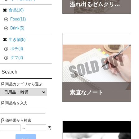
溢れ出るゼムクリップ
食品(16)
Food(11)
販売価格(税込)：
0
円
Drink(5)
仕事には欠かせないゼムクリップ。
あれこれはさんでその机を整理しなさい
生き物(5)
ポチ(3)
タマ(2)
Search
商品カテゴリから選ぶ
素直なノート
商品名を入力
販売価格(税込)：
0
円
あなたが書きたいもの全てをノートは
価格帯から検索
でも優しくしないと破れちゃうよ
～
円